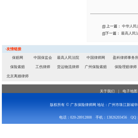
上一篇：
中华人民
下一篇：
最高人民
·友情链接
保赔网
中国保监会
最高人民法院
中国律师网
盈科律师事务
保险索赔
工伤律师
货运物流律师
广州保险索赔
保险理赔律师
北京离婚律师
关于我们
|
电子地图
©
版权所有
广东保险律师网 地址：广州市珠江新城华穗
电话：020-28912808 手机：13826203456 QQ：