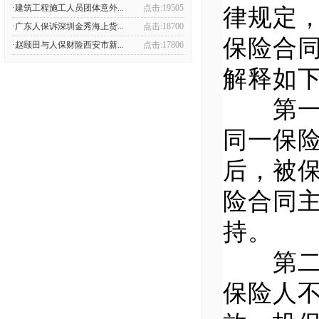
·建筑工程施工人员团体意外...
点击:19505
律规定
·广东人保诉深圳金秀海上货...
点击:18700
保险合
·赵颐田与人保财险西安市新...
点击:17806
解释如
第一条
同一保
后，被
险合同
持。
第二条
保险人