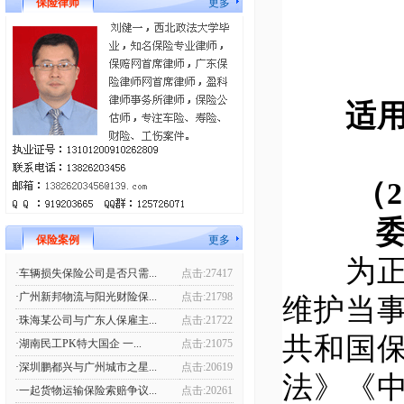
保险律师
更多
适用《
（20
委
保险案例
更多
为正确
·车辆损失保险公司是否只需...
点击:27417
·广州新邦物流与阳光财险保...
点击:21798
维护当
·珠海某公司与广东人保雇主...
点击:21722
共和国
·湖南民工PK特大国企 一...
点击:21075
·深圳鹏都兴与广州城市之星...
点击:20619
法》《
·一起货物运输保险索赔争议...
点击:20261