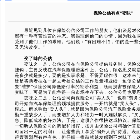
保险公估有点“变味”
最近见到几位在保险公估公司工作的朋友，他们谈起对公
都有一种有苦难言的神态。我很理解他们的心情，因为我在
受到了他们工作的艰难。他们说：“有困难不怕，怕的是一些
又无法改变。”
变了味的公估
变味之一是，公估公司在向保险公司提供服务时，保险公
挂钩，主要反映在汽车保险理赔案件上。公估，顾名思义就
是多少就是多少，要的是实事求是、不得弄虚作假，这本来
硬是将两者挂在一起去考核公估的工作质量和业绩，迫使公
去“维护”保险公司降低赔付率的经济利益，既而损害被保险
变味了，可是为了能争得一份市场生存下去，公估公司也要
变味之二是，公估公司向保险公司“卖人头”，也称“劳务出口
司开始向汽车保险理赔领域提供服务，一开始就是“卖人头”
模式。所以称做“卖人头”，就是因为保险公司汽车保险业务
勘严重缺少人手，而要增加人力和物力一时又难以解决，“买
急、降低成本的好办法。于是，这项合作很快达成协议。保险
一切听从保险公司的调配和指挥，按月由保险公司精确计算后
司留出一定的利润），让这些员工享受“编外人员”待遇。表
得轰轰烈烈有声有色，但仔细一推敲就越发感到不对味了，