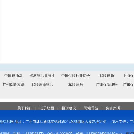
中国律师网
盈科律师事务所
中国保险行业协会
保险律师
上海保
广州保险索赔
保险理赔律师
车险理赔
广州保险理赔
广东保
关于我们
|
电子地图
|
投诉建议
|
网站导航
|
免责声明
险律师网 地址：广州市珠江新城华穗路263号双城国际大厦东塔14楼
技术支持：
广
912808 手机：13826203456 QQ：919203665 邮箱：13826203456@139.com
粤IC