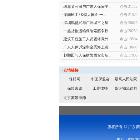
·珠海某公司与广东人保雇主...
点击:21722
·湖南民工PK特大国企 一...
点击:21075
·深圳鹏都兴与广州城市之星...
点击:20618
·一起货物运输保险索赔争议...
点击:20259
·建筑工程施工人员团体意外...
点击:19504
·广东人保诉深圳金秀海上货...
点击:18698
·赵颐田与人保财险西安市新...
点击:17806
·友情链接
保赔网
中国保监会
最高人民法院
保险索赔
工伤律师
货运物流律师
北京离婚律师
©
版权所有
广东保
电话：020-28