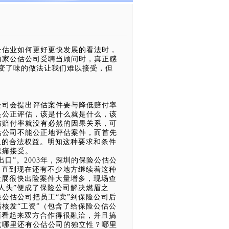
估业如何更好更快发展的看法时，
两家公估公司受聘当顾问时，真正感
变了味的做法让我们难以接受，但
司会提出评估案件要与降低赔付率
是公正评估，该是什么就是什么，该
与赔付率就没有必然的因果关系，可
估公司不能公正地评估案件，而首先
人的合法权益。明知这种要求和条件
忍痛接受。
”。2003年，深圳的保险公估公
，直到现在还有不少地方继续着这种
发展很快出险案件大量增多，现场查
人头”便成了保险公司解决燃眉之
公估公司把员工“卖”到保险公司后
核发“工资”（包含了给保险公估公
面看起来双方合作得很融洽，并且搞
这哪里还有公估公司的独立性？哪里