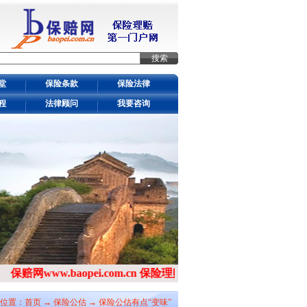
堂
保险条款
保险法律
程
法律顾问
我要咨询
保赔网www.baopei.com.cn
保险理赔第一门户网站
位置：
首页
→ 保险公估 →
保险公估有点“变味”