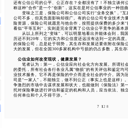
还有公估公司的公平、公正存在？全都没有了！不独立谈何
称这种“合作”是一个“创新”，这实在是对公估事业的一种扭
变味之三是，保险公司和公估公司实行“业务交换”，“互
公司不多，但其负面影响却很广。有的公估公司专业技术力
险资源，保险公司就愿意与他合作，按照提供保费的多少来“
看似“平等互利”，实则是完全背离了公估业公平竟争的基本
从以上所列之“变味”，可以明显地看出并能体会到，我国
历还不到20年，它的实力和公信度还远没有达到一定的高度
的保险公司，总是处于弱势，其生存和发展还要依附在保险
大的发展，但在全国300多家机构中亏损的仍占多数，其生
公估业如何改变现状，健康发展？
笔者认为：第一，公估业应向社会化方向发展。所谓社会
的委托，所有社会各行各业凡属“物损”的有关评估和鉴定均
业技术服务。它不再是保险的中介而是全社会的中介。因为冠
司是“一家人”，不能独立，做不到公正（事实上也是这样）
争激烈的市场中去谋求发展和状大，也能做到《保险法》第一
托对保险事故进行评估和鉴定的机构和人员，应当依法、独
任何单位和个人不得干涉。”
7
1
2
8