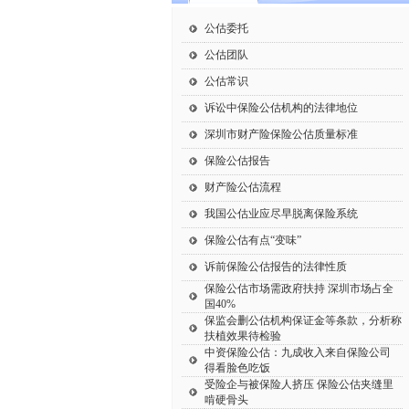
公估委托
公估团队
公估常识
诉讼中保险公估机构的法律地位
深圳市财产险保险公估质量标准
保险公估报告
财产险公估流程
我国公估业应尽早脱离保险系统
保险公估有点“变味”
诉前保险公估报告的法律性质
保险公估市场需政府扶持 深圳市场占全
国40%
保监会删公估机构保证金等条款，分析称
扶植效果待检验
中资保险公估：九成收入来自保险公司
得看脸色吃饭
受险企与被保险人挤压 保险公估夹缝里
啃硬骨头