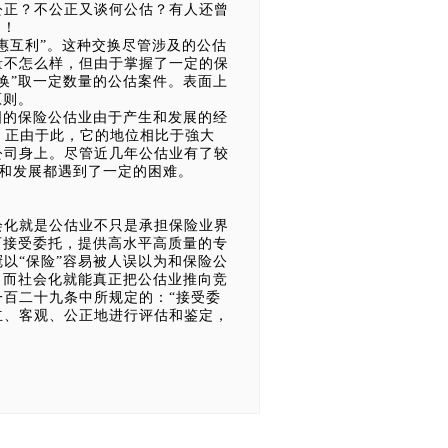
公正？不公正又谈何公估？有人还曾
曲！
惠互利”。这种交换尽管涉及的公估
量不怎么样，但由于掌握了一定的保
换”取一定数量的公估案件。表面上
原则。
的保险公估业由于产生和发展的经
。正由于此，它的地位相比于強大
公司身上。尽管近几年公估业有了较
存和发展都遇到了一定的困难。
化就是公估业不只是承担保险业界
可接受委托，提供高水平高质量的专
以“保险”容易被人误以为和保险公
。而社会化就能真正把公估业推向竞
百二十九条中所规定的：“接受委
立、客观、公正地进行评估和鉴定，