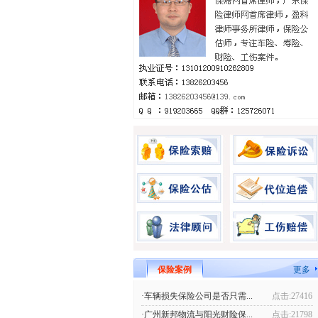
保险案例
更多
·车辆损失保险公司是否只需...
点击:27416
·广州新邦物流与阳光财险保...
点击:21798