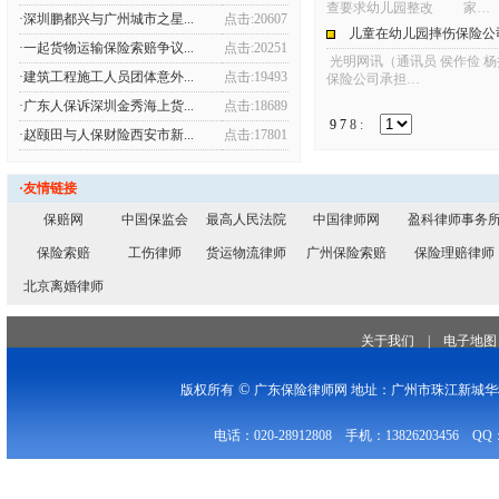
查要求幼儿园整改 家…
·深圳鹏都兴与广州城市之星...
点击:20607
儿童在幼儿园摔伤保险公
·一起货物运输保险索赔争议...
点击:20251
光明网讯（通讯员 侯作俭 
·建筑工程施工人员团体意外...
点击:19493
保险公司承担…
·广东人保诉深圳金秀海上货...
点击:18689
9
7
8
:
·赵颐田与人保财险西安市新...
点击:17801
·友情链接
保赔网
中国保监会
最高人民法院
中国律师网
盈科律师事务
保险索赔
工伤律师
货运物流律师
广州保险索赔
保险理赔律师
北京离婚律师
关于我们
|
电子地图
©
版权所有
广东保险律师网 地址：广州市珠江新城华穗
电话：020-28912808 手机：13826203456 QQ：