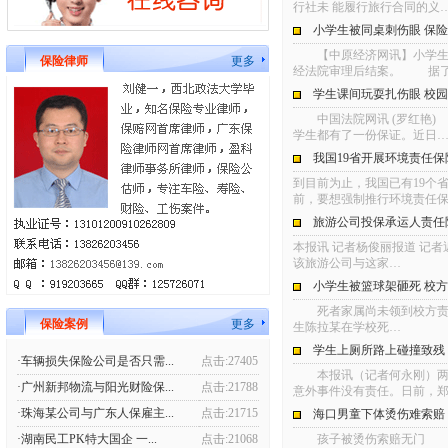
行社未 能履行旅行合同的义
小学生被同桌刺伤眼 保
【中原经济网讯】小学生上
保险律师
更多
经法院审理后结案。 据
学生课间玩耍扎伤眼 校
中国法院网讯 (罗红艳)
学生都有了一份保证。近日
我国19省开展环境责任保
到目前为止，我国已有19个
前，要想强制推行环境责任
旅游公司投保承运人责任
本报讯 记者杨俊丽报道 记
该旅游公司与这家…
小学生被篮球架砸死 校
死者家属尚未领到校方责任
保险案例
更多
生陈拉某在学校死…
学生上厕所路上碰撞致残
·车辆损失保险公司是否只需...
点击:27405
本报讯（记者何永刚）两名
·广州新邦物流与阳光财险保...
点击:21788
意外事件没有责任。日前，
·珠海某公司与广东人保雇主...
点击:21715
海口男童下体烫伤难索赔 
·湖南民工PK特大国企 一...
点击:21068
孩子被烫伤索赔无门 缴了