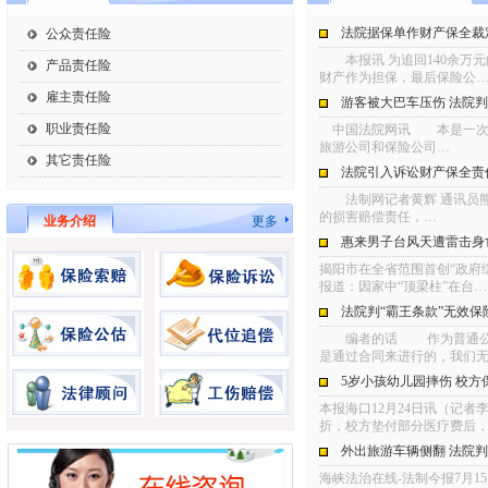
法院据保单作财产保全裁
公众责任险
本报讯 为追回140余万
产品责任险
财产作为担保，最后保险公
雇主责任险
游客被大巴车压伤 法院
职业责任险
中国法院网讯 本是一次快
旅游公司和保险公司…
其它责任险
法院引入诉讼财产保全责
法制网记者黄辉 通讯员熊
的损害赔偿责任，…
业务介绍
更多
惠来男子台风天遭雷击身亡
揭阳市在全省范围首创“政府
报道：因家中“顶梁柱”在台…
法院判“霸王条款”无效保
编者的话 作为普通公民，
是通过合同来进行的，我们
5岁小孩幼儿园摔伤 校方
本报海口12月24日讯（记
折，校方垫付部分医疗费后
外出旅游车辆侧翻 法院
海峡法治在线-法制今报7月